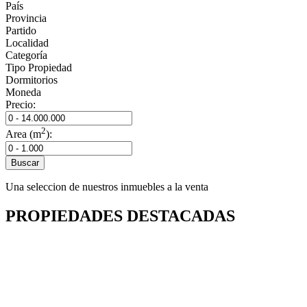
País
Si BUSCA PROPIEDAD
EN MIAMI
Provincia
Blume Propiedades lo acerca a la forma que quiere vivir, en el lugar donde quiere vivir.
Partido
Localidad
Categoría
Tipo Propiedad
Dormitorios
Moneda
Precio:
2
Area (m
):
Buscar
Una seleccion de nuestros inmuebles a la venta
PROPIEDADES DESTACADAS
LE OFRECEMOS LO QUE
ESTÁ
BUSCANDO
Facilitamos todo el proceso para que compre en el lugar que dese
propiedad que sueña.