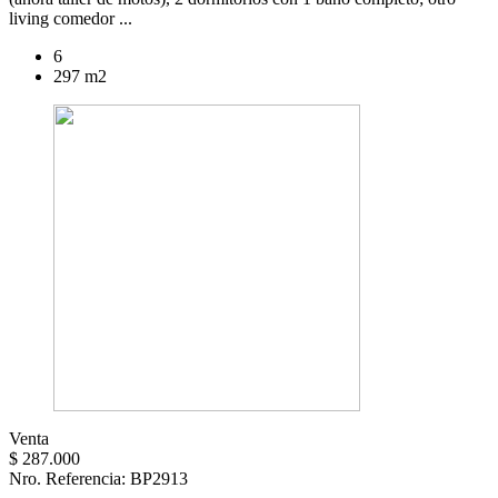
living comedor ...
6
297 m2
Venta
$ 287.000
Nro. Referencia: BP2913