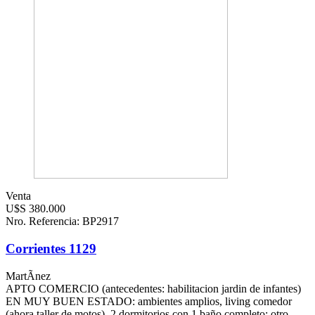
Venta
U$S 380.000
Nro. Referencia: BP2917
Corrientes 1129
MartÃ­nez
APTO COMERCIO (antecedentes: habilitacion jardin de infantes)
EN MUY BUEN ESTADO: ambientes amplios, living comedor
(ahora taller de motos), 2 dormitorios con 1 baño completo; otro