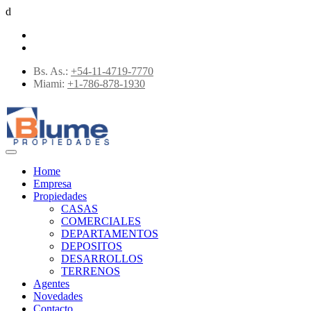
d
Bs. As.:
+54-11-4719-7770
Miami:
+1-786-878-1930
Home
Empresa
Propiedades
CASAS
COMERCIALES
DEPARTAMENTOS
DEPOSITOS
DESARROLLOS
TERRENOS
Agentes
Novedades
Contacto