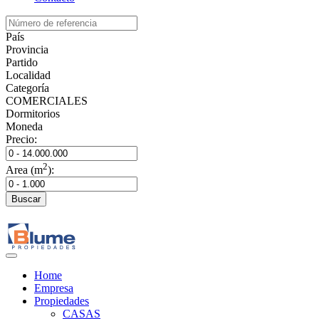
País
Provincia
Partido
Localidad
Categoría
COMERCIALES
Dormitorios
Moneda
Precio:
2
Area (m
):
Buscar
Home
Empresa
Propiedades
CASAS