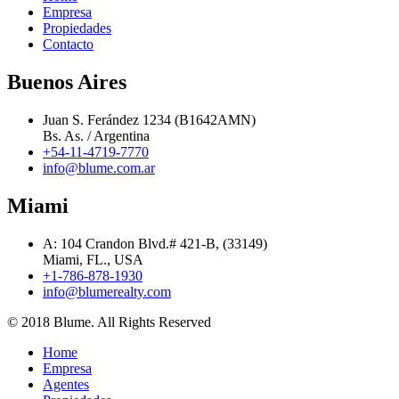
Empresa
Propiedades
Contacto
Buenos Aires
Juan S. Ferández 1234 (B1642AMN)
Bs. As. / Argentina
+54-11-4719-7770
info@blume.com.ar
Miami
A: 104 Crandon Blvd.# 421-B, (33149)
Miami, FL., USA
+1-786-878-1930
info@blumerealty.com
© 2018 Blume. All Rights Reserved
Home
Empresa
Agentes