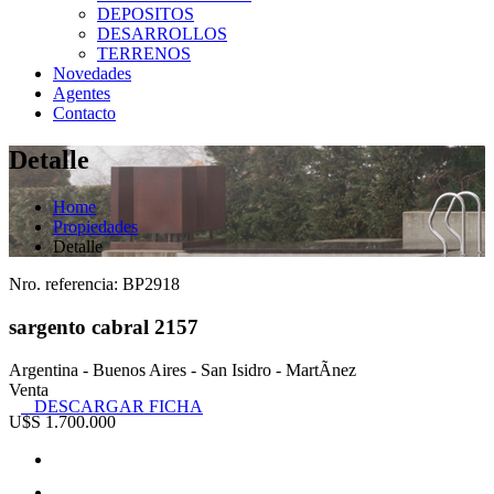
DEPOSITOS
DESARROLLOS
TERRENOS
Novedades
Agentes
Contacto
Detalle
Home
Propiedades
Detalle
Nro. referencia: BP2918
sargento cabral 2157
Argentina - Buenos Aires - San Isidro - MartÃ­nez
Venta
DESCARGAR FICHA
U$S 1.700.000