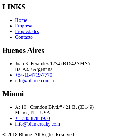
LINKS
Home
Empresa
Propiedades
Contacto
Buenos Aires
Juan S. Ferández 1234 (B1642AMN)
Bs. As. / Argentina
+54-11-4719-7770
info@blume.com.ar
Miami
A: 104 Crandon Blvd.# 421-B, (33149)
Miami, FL., USA
+1-786-878-1930
info@blumerealty.com
© 2018 Blume. All Rights Reserved