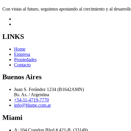
Con vistas al futuro, seguimos apostando al crecimiento y al desarrollo
LINKS
Home
Empresa
Propiedades
Contacto
Buenos Aires
Juan S. Ferández 1234 (B1642AMN)
Bs. As. / Argentina
+54-11-4719-7770
info@blume.com.ar
Miami
A: 104 Crandon Blvd.# 421-B, (33149)