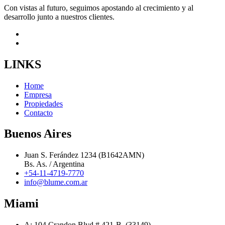
Con vistas al futuro, seguimos apostando al crecimiento y al
desarrollo junto a nuestros clientes.
LINKS
Home
Empresa
Propiedades
Contacto
Buenos Aires
Juan S. Ferández 1234 (B1642AMN)
Bs. As. / Argentina
+54-11-4719-7770
info@blume.com.ar
Miami
A: 104 Crandon Blvd.# 421-B, (33149)